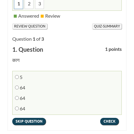
1
2
3
Answered
Review
Question
1
of
3
1
. Question
1 points
काग
5
64
64
64